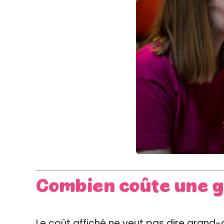
Combien coûte une ga
Le coût affiché ne veut pas dire grand-c