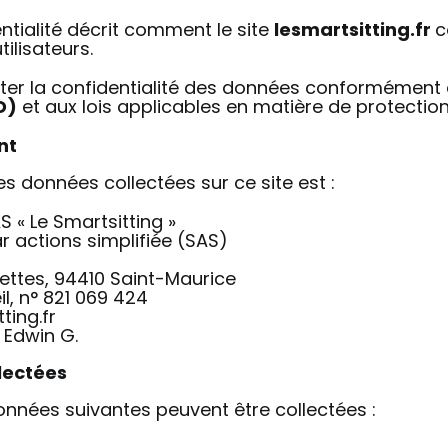
ntialité décrit comment le site
lesmartsitting.fr
c
ilisateurs.
er la confidentialité des données conformément
D)
et aux lois applicables en matière de protectio
nt
s données collectées sur ce site est :
S « Le Smartsitting »
ar actions simplifiée (SAS)
inettes, 94410 Saint-Maurice
l, n° 821 069 424
ting.fr
: Edwin G.
lectées
s données suivantes peuvent être collectées :