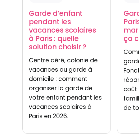
Gar
Garde d’enfant
Pari
pendant les
mar
vacances scolaires
ça c
à Paris : quelle
solution choisir ?
Comm
Centre aéré, colonie de
garde
vacances ou garde à
Fonc
domicile : comment
répar
organiser la garde de
coût 
votre enfant pendant les
famil
vacances scolaires à
de to
Paris en 2026.