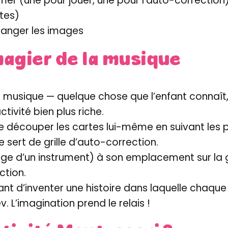
mer (une pour jouer, une pour l’auto-correction
tes)
ranger les images
magier de la musique
usique — quelque chose que l’enfant connaît, ou
tivité bien plus riche.
le découper les cartes lui-même en suivant les poin
 sert de grille d’auto-correction.
d’un instrument) à son emplacement sur la grille,
ction.
’enfant d’inventer une histoire dans laquelle ch
v. L’imagination prend le relais !