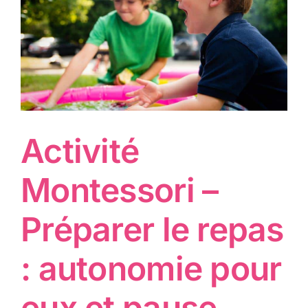
Activité
Montessori –
Préparer le repas
: autonomie pour
eux et pause