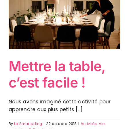
Mettre la table,
c’est facile !
Nous avons imaginé cette activité pour
apprendre aux plus petits [...]
By
Le Smartsitting
|
22 octobre 2018
|
Activités
,
Vie