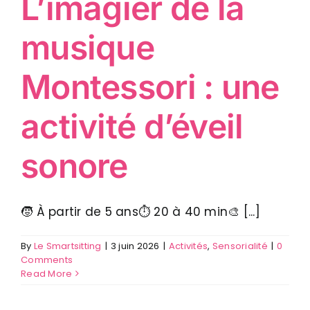
L’imagier de la
musique
Montessori : une
activité d’éveil
sonore
🧒 À partir de 5 ans⏱ 20 à 40 min🎨 [...]
By
Le Smartsitting
|
3 juin 2026
|
Activités
,
Sensorialité
|
0
Comments
Read More