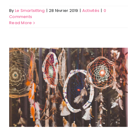
By
Le Smartsitting
|
28 février 2019
|
Activités
|
0
Comments
Read More