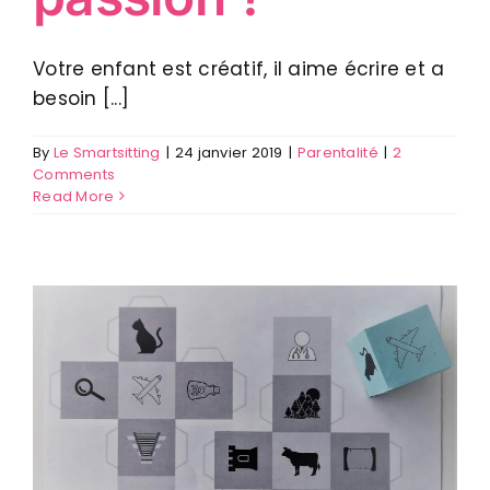
Votre enfant est créatif, il aime écrire et a
besoin [...]
By
Le Smartsitting
|
24 janvier 2019
|
Parentalité
|
2
Comments
Read More