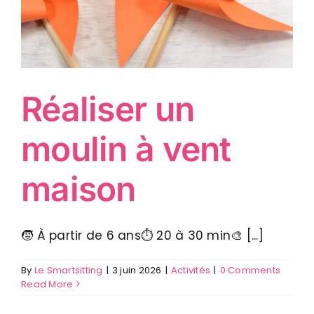
Réaliser un
moulin à vent
maison
🧒 À partir de 6 ans⏱ 20 à 30 min🎨 [...]
By
Le Smartsitting
|
3 juin 2026
|
Activités
|
0 Comments
Read More