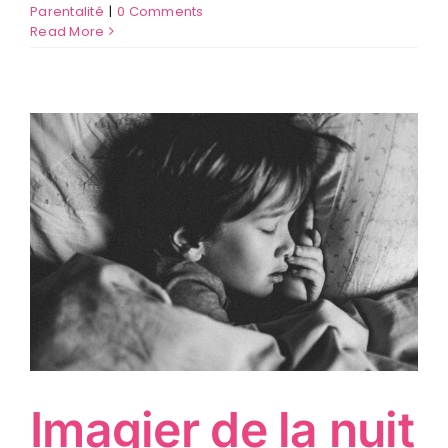
Parentalité
|
0 Comments
Read More
Imagier de la nuit