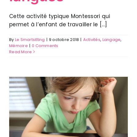
Cette activité typique Montessori qui
permet à l’enfant de travailler le [...]
By
Le Smartsitting
|
9 octobre 2018
|
Activités
,
Langage
,
Mémoire
|
0 Comments
Read More