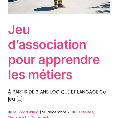
Jeu
d’association
pour apprendre
les métiers
À PARTIR DE 3 ANS LOGIQUE ET LANGAGE Ce
jeu [...]
By
Le Smartsitting
|
20 décembre 2018
|
Activités
,
Mémoire
|
0 Comments